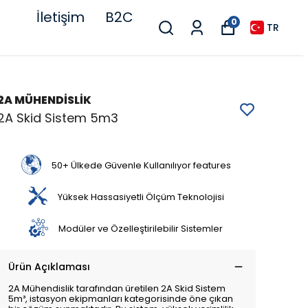
İletişim
B2C
0
TR
2A MÜHENDİSLİK
2A Skid Sistem 5m3
50+ Ülkede Güvenle Kullanılıyor features
Yüksek Hassasiyetli Ölçüm Teknolojisi
Modüler ve Özelleştirilebilir Sistemler
Ürün Açıklaması
2A Mühendislik tarafından üretilen 2A Skid Sistem
5m³, istasyon ekipmanları kategorisinde öne çıkan