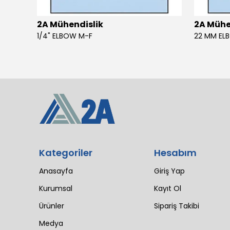
2A Mühendislik
2A Mühe
4 SIL 1500 MAESTRO 200/30 E3 MV (102 LI4 21T 1X2640)
1/4" ELBOW M-F
22 MM EL
Kategoriler
Hesabım
Anasayfa
Giriş Yap
Kurumsal
Kayıt Ol
Ürünler
Sipariş Takibi
Medya