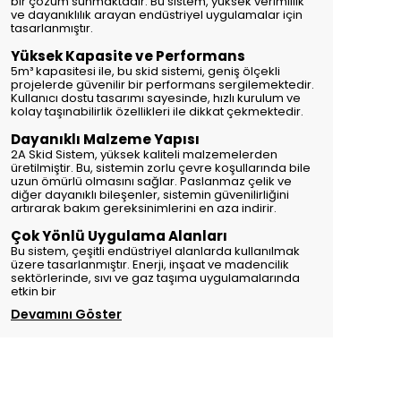
bir çözüm sunmaktadır. Bu sistem, yüksek verimlilik
ve dayanıklılık arayan endüstriyel uygulamalar için
tasarlanmıştır.
Yüksek Kapasite ve Performans
5m³ kapasitesi ile, bu skid sistemi, geniş ölçekli
projelerde güvenilir bir performans sergilemektedir.
Kullanıcı dostu tasarımı sayesinde, hızlı kurulum ve
kolay taşınabilirlik özellikleri ile dikkat çekmektedir.
Dayanıklı Malzeme Yapısı
2A Skid Sistem, yüksek kaliteli malzemelerden
üretilmiştir. Bu, sistemin zorlu çevre koşullarında bile
uzun ömürlü olmasını sağlar. Paslanmaz çelik ve
diğer dayanıklı bileşenler, sistemin güvenilirliğini
artırarak bakım gereksinimlerini en aza indirir.
Çok Yönlü Uygulama Alanları
Bu sistem, çeşitli endüstriyel alanlarda kullanılmak
üzere tasarlanmıştır. Enerji, inşaat ve madencilik
sektörlerinde, sıvı ve gaz taşıma uygulamalarında
etkin bir
Devamını Göster