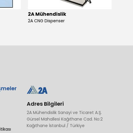
2A Mühendislik
2A Mü
2A CNG Dispenser
şmeler
Adres Bilgileri
2A Mühendislik Sanayi ve Ticaret A.Ş.
Gürsel Mahallesi Kağıthane Cad. No:2
Kağıthane İstanbul / Türkiye
itikası