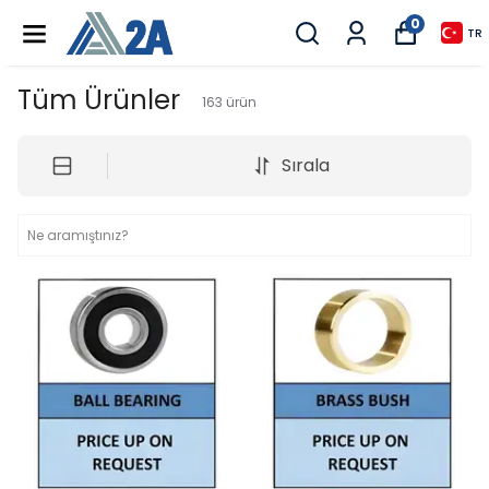
0
TR
Tüm Ürünler
163
ürün
Sırala