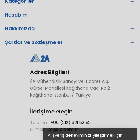
Kategoriler
Hesabım
Hakkımızda
Şartlar ve Sözleşmeler
Adres Bilgileri
2A Mühendislik Sanayi ve Ticaret A.Ş.
Gürsel Mahallesi Kağıthane Cad. No:2
Kağıthane İstanbul / Türkiye
İletişime Geçin
Telefon:
+90 (212) 321 52 52
E-mail:
2a@2a.com.tr
Alışveriş deneyiminizi iyileştirmek için