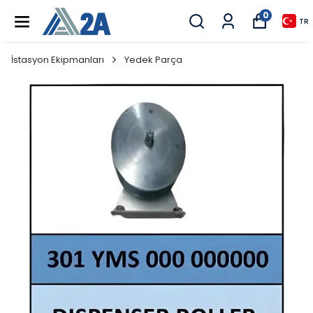
0
TR
İstasyon Ekipmanları
Yedek Parça