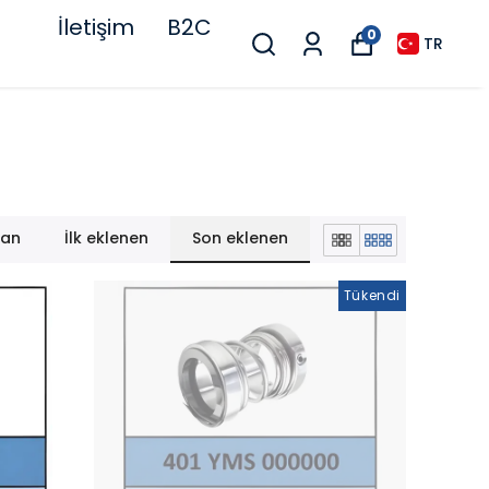
İletişim
B2C
0
TR
lan
İlk eklenen
Son eklenen
Tükendi