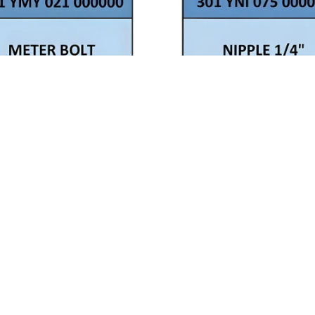
dislik
2A Mühendislik
LT
NIPPLE 1/4"