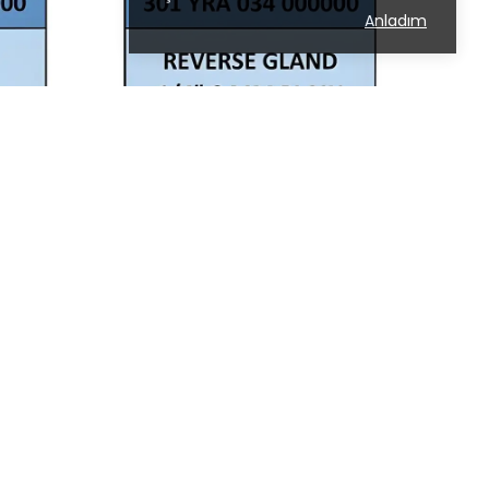
Anladım
2A Mühendislik
REVERSE GLAND 1/4" 8 MM PLAIN