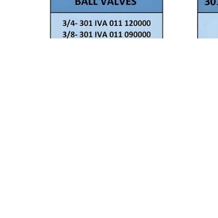
2A Mühendislik
2A Mühen
BALL VALVES
METER BO