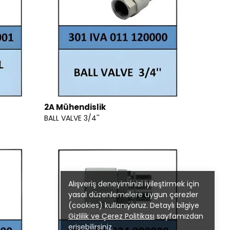
2A Mühendislik
BALL VALVE 3/4''
Alışveriş deneyiminizi iyileştirmek için
yasal düzenlemelere uygun çerezler
(cookies) kullanıyoruz. Detaylı bilgiye
Gizlilik ve Çerez Politikası
sayfamızdan
erişebilirsiniz.