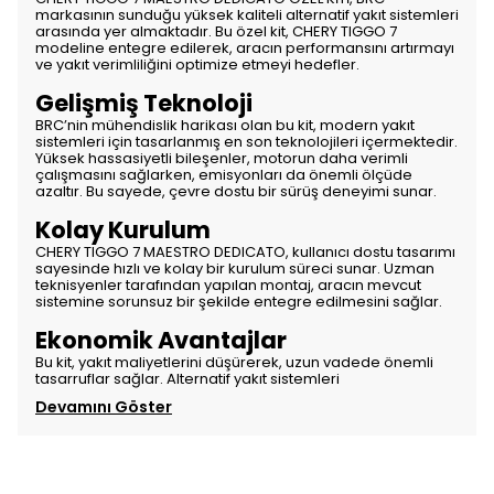
markasının sunduğu yüksek kaliteli alternatif yakıt sistemleri
arasında yer almaktadır. Bu özel kit, CHERY TIGGO 7
modeline entegre edilerek, aracın performansını artırmayı
ve yakıt verimliliğini optimize etmeyi hedefler.
Gelişmiş Teknoloji
BRC’nin mühendislik harikası olan bu kit, modern yakıt
sistemleri için tasarlanmış en son teknolojileri içermektedir.
Yüksek hassasiyetli bileşenler, motorun daha verimli
çalışmasını sağlarken, emisyonları da önemli ölçüde
azaltır. Bu sayede, çevre dostu bir sürüş deneyimi sunar.
Kolay Kurulum
CHERY TIGGO 7 MAESTRO DEDICATO, kullanıcı dostu tasarımı
sayesinde hızlı ve kolay bir kurulum süreci sunar. Uzman
teknisyenler tarafından yapılan montaj, aracın mevcut
sistemine sorunsuz bir şekilde entegre edilmesini sağlar.
Ekonomik Avantajlar
Bu kit, yakıt maliyetlerini düşürerek, uzun vadede önemli
tasarruflar sağlar. Alternatif yakıt sistemleri
Devamını Göster