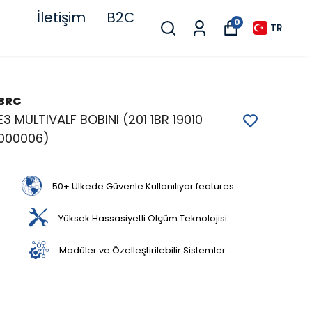
İletişim
B2C
0
TR
BRC
E3 MULTIVALF BOBINI (201 1BR 19010
000006)
50+ Ülkede Güvenle Kullanılıyor features
Yüksek Hassasiyetli Ölçüm Teknolojisi
Modüler ve Özelleştirilebilir Sistemler