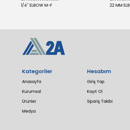
4 SIL 1500 MAESTRO 200/30 E3 MV (102 LI4 21T 1X2640)
1/4" ELBOW M-F
22 MM EL
Kategoriler
Hesabım
Anasayfa
Giriş Yap
Kurumsal
Kayıt Ol
Ürünler
Sipariş Takibi
Medya