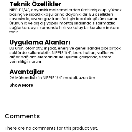
Teknik Özellikler
NIPPLE 1/4", dayanıklı malzemelerden üretilmiş olup, yüksek
basınç ve sıcaklık koşullarına dayanıklıdır. Bu özellikleri
sayesinde, sıvı ve gaz transferi için ideal bir çözüm sunar.
Ürünün iç ve dış diş yapısı, montaj sırasında sızdırmazlık
sağlarken, aynı zamanda hızlı ve kolay bir kurulum imkanı
tanır.
Uygulama Alanları
Bu ürün, otomotiv, inşaat, enerji ve genel sanayi gibi birçok
sektörde kullanılabilir. NIPPLE 1/4", boru hatları, valfler ve
diğer bağlantı elemanları ile uyumlu çalışarak, sistem
verimliliğini artırır.
Avantajlar
2A Mühendislik’in NIPPLE 1/4" modeli, uzun öm
Show More
Comments
There are no comments for this product yet.