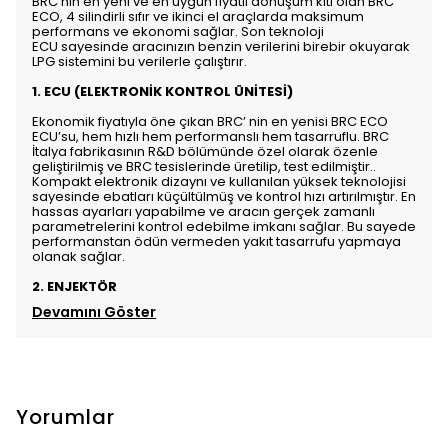
BRC’nin en yeni ve en uygun fiyatlı dönüşüm kiti olan BRC
ECO, 4 silindirli sıfır ve ikinci el araçlarda maksimum
performans ve ekonomi sağlar. Son teknoloji
ECU sayesinde aracınızın benzin verilerini birebir okuyarak
LPG sistemini bu verilerle çalıştırır.
1. ECU (ELEKTRONİK KONTROL ÜNİTESİ)
Ekonomik fiyatıyla öne çıkan BRC’ nin en yenisi BRC ECO
ECU’su, hem hızlı hem performanslı hem tasarruflu. BRC
İtalya fabrikasının R&D bölümünde özel olarak özenle
geliştirilmiş ve BRC tesislerinde üretilip, test edilmiştir..
Kompakt elektronik dizaynı ve kullanılan yüksek teknolojisi
sayesinde ebatları küçültülmüş ve kontrol hızı artırılmıştır. En
hassas ayarları yapabilme ve aracın gerçek zamanlı
parametrelerini kontrol edebilme imkanı sağlar. Bu sayede
performanstan ödün vermeden yakıt tasarrufu yapmaya
olanak sağlar.
2. ENJEKTÖR
Devamını Göster
Yorumlar