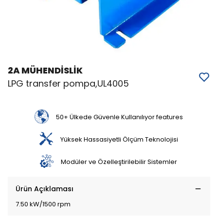
2A MÜHENDİSLİK
LPG transfer pompa,UL4005
50+ Ülkede Güvenle Kullanılıyor features
Yüksek Hassasiyetli Ölçüm Teknolojisi
Modüler ve Özelleştirilebilir Sistemler
Ürün Açıklaması
7.50 kW/1500 rpm