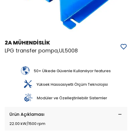
2A MÜHENDİSLİK
LPG transfer pompa,UL5008
50+ Ülkede Güvenle Kullanılıyor features
Yüksek Hassasiyetli Ölçüm Teknolojisi
Modüler ve Özelleştirilebilir Sistemler
Ürün Açıklaması
22.00 kW/1500 rpm