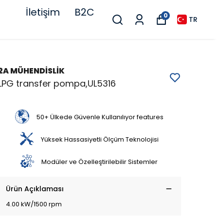
İletişim
B2C
0
TR
2A MÜHENDİSLİK
LPG transfer pompa,UL5316
50+ Ülkede Güvenle Kullanılıyor features
Yüksek Hassasiyetli Ölçüm Teknolojisi
Modüler ve Özelleştirilebilir Sistemler
Ürün Açıklaması
4.00 kW/1500 rpm