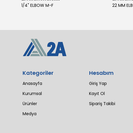
4 SIL 1500 MAESTRO 200/30 E3 MV (102 LI4 21T 1X2640)
1/4" ELBOW M-F
22 MM EL
Kategoriler
Hesabım
Anasayfa
Giriş Yap
Kurumsal
Kayıt Ol
Ürünler
Sipariş Takibi
Medya