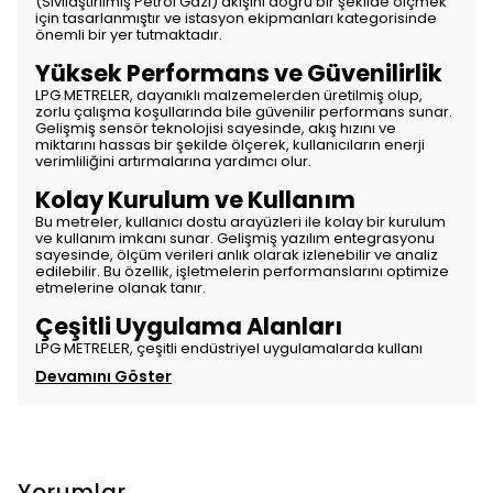
(Sıvılaştırılmış Petrol Gazı) akışını doğru bir şekilde ölçmek
için tasarlanmıştır ve istasyon ekipmanları kategorisinde
önemli bir yer tutmaktadır.
Yüksek Performans ve Güvenilirlik
LPG METRELER, dayanıklı malzemelerden üretilmiş olup,
zorlu çalışma koşullarında bile güvenilir performans sunar.
Gelişmiş sensör teknolojisi sayesinde, akış hızını ve
miktarını hassas bir şekilde ölçerek, kullanıcıların enerji
verimliliğini artırmalarına yardımcı olur.
Kolay Kurulum ve Kullanım
Bu metreler, kullanıcı dostu arayüzleri ile kolay bir kurulum
ve kullanım imkanı sunar. Gelişmiş yazılım entegrasyonu
sayesinde, ölçüm verileri anlık olarak izlenebilir ve analiz
edilebilir. Bu özellik, işletmelerin performanslarını optimize
etmelerine olanak tanır.
Çeşitli Uygulama Alanları
LPG METRELER, çeşitli endüstriyel uygulamalarda kullanı
Devamını Göster
Yorumlar