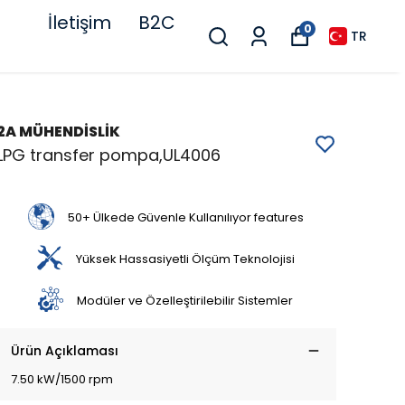
İletişim
B2C
0
TR
2A MÜHENDİSLİK
LPG transfer pompa,UL4006
50+ Ülkede Güvenle Kullanılıyor features
Yüksek Hassasiyetli Ölçüm Teknolojisi
Modüler ve Özelleştirilebilir Sistemler
Ürün Açıklaması
7.50 kW/1500 rpm