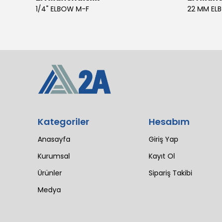
4 SIL 1500 MAESTRO 200/30 E3 MV (102 LI4 21T 1X2640)
1/4" ELBOW M-F
22 MM EL
Kategoriler
Hesabım
Anasayfa
Giriş Yap
Kurumsal
Kayıt Ol
Ürünler
Sipariş Takibi
Medya