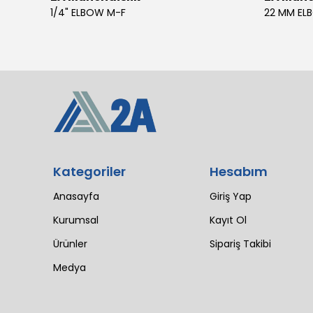
4 SIL 1500 MAESTRO 200/30 E3 MV (102 LI4 21T 1X2640)
1/4" ELBOW M-F
22 MM EL
Kategoriler
Hesabım
Anasayfa
Giriş Yap
Kurumsal
Kayıt Ol
Ürünler
Sipariş Takibi
Medya