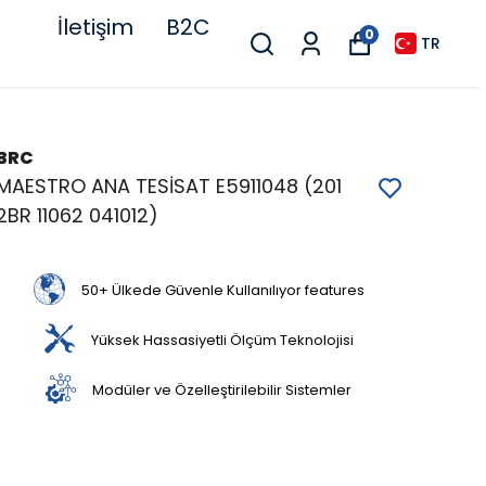
İletişim
B2C
0
TR
BRC
MAESTRO ANA TESİSAT E5911048 (201
2BR 11062 041012)
50+ Ülkede Güvenle Kullanılıyor features
Yüksek Hassasiyetli Ölçüm Teknolojisi
Modüler ve Özelleştirilebilir Sistemler