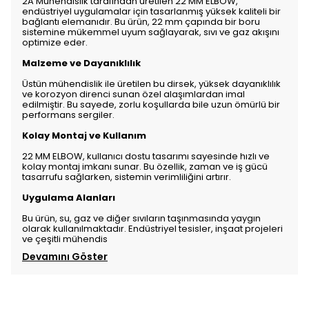
2A Mühendislik tarafından üretilen 22 MM ELBOW,
endüstriyel uygulamalar için tasarlanmış yüksek kaliteli bir
bağlantı elemanıdır. Bu ürün, 22 mm çapında bir boru
sistemine mükemmel uyum sağlayarak, sıvı ve gaz akışını
optimize eder.
Malzeme ve Dayanıklılık
Üstün mühendislik ile üretilen bu dirsek, yüksek dayanıklılık
ve korozyon direnci sunan özel alaşımlardan imal
edilmiştir. Bu sayede, zorlu koşullarda bile uzun ömürlü bir
performans sergiler.
Kolay Montaj ve Kullanım
22 MM ELBOW, kullanıcı dostu tasarımı sayesinde hızlı ve
kolay montaj imkanı sunar. Bu özellik, zaman ve iş gücü
tasarrufu sağlarken, sistemin verimliliğini artırır.
Uygulama Alanları
Bu ürün, su, gaz ve diğer sıvıların taşınmasında yaygın
olarak kullanılmaktadır. Endüstriyel tesisler, inşaat projeleri
ve çeşitli mühendis
Devamını Göster