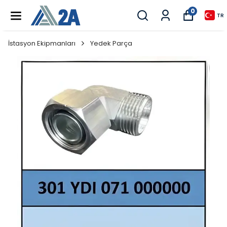
0
TR
İstasyon Ekipmanları
Yedek Parça