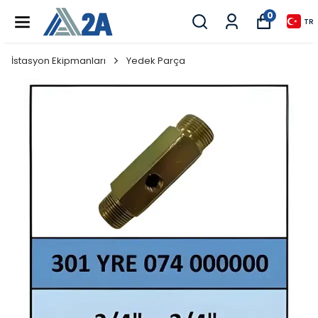
0
TR
İstasyon Ekipmanları
Yedek Parça