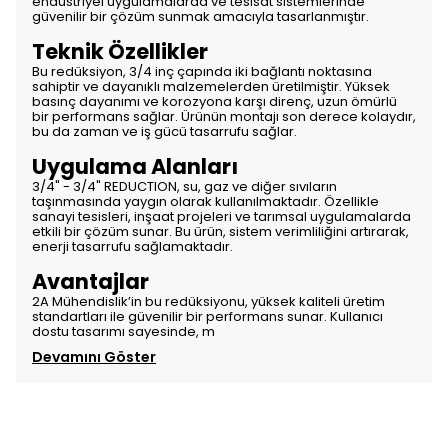
endüstriyel uygulamalarda ve tesisat sistemlerinde
güvenilir bir çözüm sunmak amacıyla tasarlanmıştır.
Teknik Özellikler
Bu redüksiyon, 3/4 inç çapında iki bağlantı noktasına
sahiptir ve dayanıklı malzemelerden üretilmiştir. Yüksek
basınç dayanımı ve korozyona karşı direnç, uzun ömürlü
bir performans sağlar. Ürünün montajı son derece kolaydır,
bu da zaman ve iş gücü tasarrufu sağlar.
Uygulama Alanları
3/4" - 3/4" REDUCTION, su, gaz ve diğer sıvıların
taşınmasında yaygın olarak kullanılmaktadır. Özellikle
sanayi tesisleri, inşaat projeleri ve tarımsal uygulamalarda
etkili bir çözüm sunar. Bu ürün, sistem verimliliğini artırarak,
enerji tasarrufu sağlamaktadır.
Avantajlar
2A Mühendislik’in bu redüksiyonu, yüksek kaliteli üretim
standartları ile güvenilir bir performans sunar. Kullanıcı
dostu tasarımı sayesinde, m
Devamını Göster