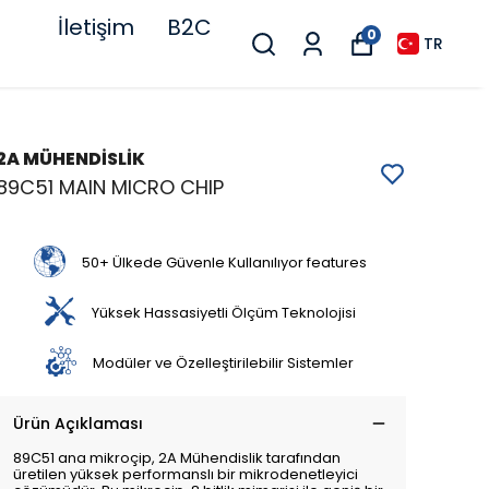
İletişim
B2C
0
TR
2A MÜHENDİSLİK
89C51 MAIN MICRO CHIP
50+ Ülkede Güvenle Kullanılıyor features
Yüksek Hassasiyetli Ölçüm Teknolojisi
Modüler ve Özelleştirilebilir Sistemler
Ürün Açıklaması
89C51 ana mikroçip, 2A Mühendislik tarafından
üretilen yüksek performanslı bir mikrodenetleyici