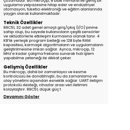
çözümüdür. Bu mikroçip, 8 bitlik mimarisi ile geniş bir
uygulama yelpazesine hitap eder ve endüstriyel
otomasyon, tüketici elektroniği ve eğitim alanlarında
yaygın olarak kullanılmaktadır.
Teknik Özellikler
89C51, 32 adet genel amaçlı giriş/çıkış (I/O) pinine
sahip olup, bu sayede kullanıcıların çeşitli sensörler
ve aktüatörlerle etkileşim kurmasına olanak tanır. 4
KB’lık yerleşik program belleği ve 128 byte RAM
kapasitesi, karmaşık algoritmaların ve uygulamaların
geliştirilmesine imkan sağlar. Ayrıca, mikroçip, 12
MHz’e kadar çalışma frekansı sunarak hızlı işlem
yapabilme yeteneği ile dikkat çeker.
Gelişmiş Özellikler
Bu mikroçip, dahili bir zamanlayıcı ve kesme
kontrolcüsü ile donatılmıştır, bu da zamanlama ve
olay yönetimi açısından esneklik sağlar. UART iletişim
protokolü desteği, cihazlar arası veri iletimini
kolaylaştırır. 89C51, düşük güç t
Devamını Göster