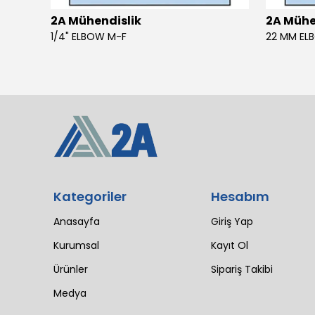
2A Mühendislik
2A Mühe
4 SIL 1500 MAESTRO 200/30 E3 MV (102 LI4 21T 1X2640)
1/4" ELBOW M-F
22 MM EL
Kategoriler
Hesabım
Anasayfa
Giriş Yap
Kurumsal
Kayıt Ol
Ürünler
Sipariş Takibi
Medya