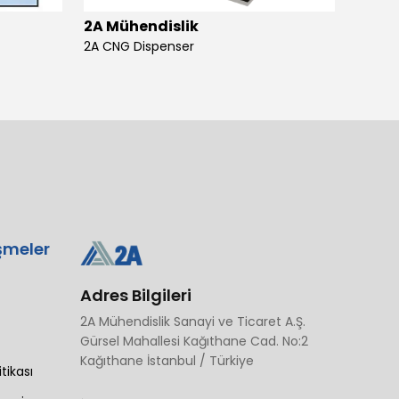
2A Mühendislik
2A Mü
2A CNG Dispenser
şmeler
Adres Bilgileri
2A Mühendislik Sanayi ve Ticaret A.Ş.
Gürsel Mahallesi Kağıthane Cad. No:2
Kağıthane İstanbul / Türkiye
itikası