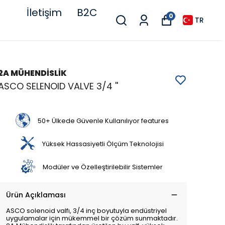
İletişim
B2C
0
TR
2A MÜHENDİSLİK
ASCO SELENOID VALVE 3/4 ''
50+ Ülkede Güvenle Kullanılıyor features
Yüksek Hassasiyetli Ölçüm Teknolojisi
Modüler ve Özelleştirilebilir Sistemler
Ürün Açıklaması
ASCO solenoid valfı, 3/4 inç boyutuyla endüstriyel
uygulamalar için mükemmel bir çözüm sunmaktadır.