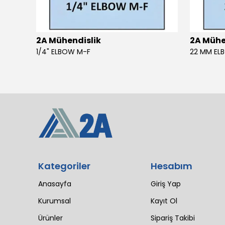
2A Mühendislik
2A Mühe
4 SIL 1500 MAESTRO 200/30 E3 MV (102 LI4 21T 1X2640)
1/4" ELBOW M-F
22 MM EL
Kategoriler
Hesabım
Anasayfa
Giriş Yap
Kurumsal
Kayıt Ol
Ürünler
Sipariş Takibi