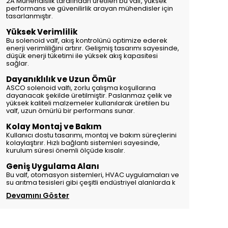
2A Mühendislik tarafından üretilen bu valf, yüksek
performans ve güvenilirlik arayan mühendisler için
tasarlanmıştır.
Yüksek Verimlilik
Bu solenoid valf, akış kontrolünü optimize ederek
enerji verimliliğini artırır. Gelişmiş tasarımı sayesinde,
düşük enerji tüketimi ile yüksek akış kapasitesi
sağlar.
Dayanıklılık ve Uzun Ömür
ASCO solenoid valfı, zorlu çalışma koşullarına
dayanacak şekilde üretilmiştir. Paslanmaz çelik ve
yüksek kaliteli malzemeler kullanılarak üretilen bu
valf, uzun ömürlü bir performans sunar.
Kolay Montaj ve Bakım
Kullanıcı dostu tasarımı, montaj ve bakım süreçlerini
kolaylaştırır. Hızlı bağlantı sistemleri sayesinde,
kurulum süresi önemli ölçüde kısalır.
Geniş Uygulama Alanı
Bu valf, otomasyon sistemleri, HVAC uygulamaları ve
su arıtma tesisleri gibi çeşitli endüstriyel alanlarda k
Devamını Göster