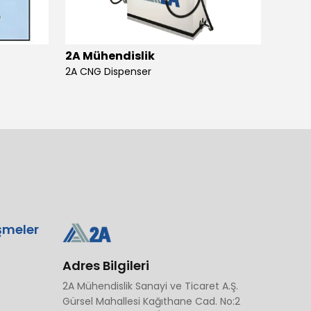
2A Mühendislik
2A Mü
2A CNG Dispenser
şmeler
Adres Bilgileri
2A Mühendislik Sanayi ve Ticaret A.Ş.
Gürsel Mahallesi Kağıthane Cad. No:2