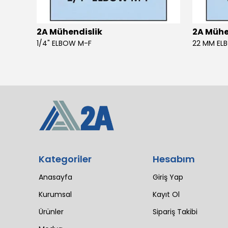
2A Mühendislik
2A Mühe
4 SIL 1500 MAESTRO 200/30 E3 MV (102 LI4 21T 1X2640)
1/4" ELBOW M-F
22 MM EL
Kategoriler
Hesabım
Anasayfa
Giriş Yap
Kurumsal
Kayıt Ol
Ürünler
Sipariş Takibi