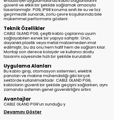
endüstriyel uygulamalarda kablo bağlantılarını
güvenli ve etkili bir şekilde sağlamak amacıyla
tasarlanmıştır. PG9, IP68 koruma sınıfı ile su ve toz
geçirmezlik sunarak, zorlu çevre koşullarında bile
mükemmel performans gösterir.
Teknik Özellikler
CABLE GLAND PG9, çeşitli kablo çaplarına uyum
sağlayabilen esnek bir yapıya sahiptir. Ürün,
dayanıklı plastik veya metal malzemeden imal
edilmiştir, bu da onu hem hafif hem de sağlam kılar.
Montajı son derece kolaydır ve kullanıcı dostu
tasarımı sayesinde hızlı bir şekilde kurulabilir.
Uygulama Alanları
Bu kablo girişi, otomasyon sistemleri, elektrik
panoları ve makine mühendisliği gibi birçok
sektörde kullanılmaktadır. CABLE GLAND PG9,
kabloların güvenli bir şekilde geçişini sağlarken, aynı
zamanda sistemin genel güvenilirliğini artırır.
Avantajlar
CABLE GLAND PG9’un sunduğu y
Devamını Göster