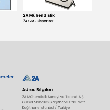
2A Mühendislik
2A Mü
2A CNG Dispenser
şmeler
Adres Bilgileri
2A Mühendislik Sanayi ve Ticaret A.Ş.
Gürsel Mahallesi Kağıthane Cad. No:2
Kağıthane İstanbul / Türkiye