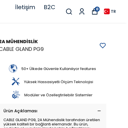
İletişim
B2C
0
TR
2A MÜHENDİSLİK
CABLE GLAND PG9
50+ Ülkede Güvenle Kullanılıyor features
Yüksek Hassasiyetli Ölçüm Teknolojisi
Modüler ve Özelleştirilebilir Sistemler
Ürün Açıklaması
CABLE GLAND PG9, 2A Mühendislik tarafından üretilen
yüksek kaliteli bir bağlantı elemanıdır. Bu ürün,