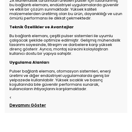
2A Mühendislik tarafından üretilen pulser için tasarlanmış
bu bağlantı elemanı, endüstriyel uygulamalarda güvenilir
ve etkili bir çözüm sunmaktadır. Yüksek kaliteli
malzemelerden üretilmiş olan bu ürün, dayanıklılığı ve uzun
ömürlü performansı ile dikkat çekmektedir.
Teknik Özellikler ve Avantajlar
Bu bağlantı elemanı, çeşitli pulser sistemleri ile uyumlu
çalışacak şekilde optimize edilmiştir. Gelişmiş mühendislik
tasarımı sayesinde, titreşim ve darbelere karşı yüksek
direnç gösterir. Ayrıca, montaj sürecini kolaylaştıran
kullanıcı dostu bir yapıya sahiptir.
Uygulama Alanları
Pulser bağlantı elemanı, otomasyon sistemleri, enerji
üretimi ve diğer endüstriyel uygulamalarda geniş bir
yelpazede kullanılabilir. Yüksek sıcaklık ve basınç
koşullarında bile güvenilir performans sunarak,
kullanıcıların ihtiyaçlarını karşılamaktadır.
<
Devamını Göster