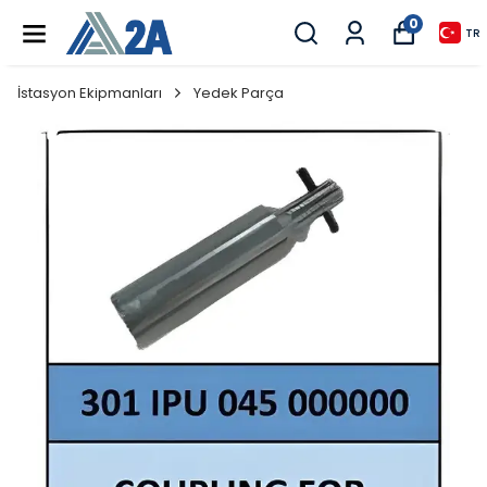
0
TR
İstasyon Ekipmanları
Yedek Parça