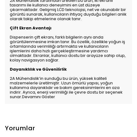
2A Mühendislik tarafından üretilen bu ürün, iki ekranlı
tasarımı ile kullanıcı deneyimini en üst düzeye
çıkarmaktadır. Gelişmiş LCD teknolojisi, net ve okunabilir bir
görüntü sunarak, kullanıcıların ihtiyaç duyduğu bilgileri anlık
olarak takip etmelerine olanak tanır.
Çift Ekran Avantajı
Dispenserin çift ekranı, farklı bilgilerin aynı anda
görüntülenmesine imkan tanır. Bu özellik, özellikle yoğun iş
ortamlarında verimliliği artırmakta ve kullanıcıların
işlemlerini daha hızlı gerçekleştirmesine yardımcı
olmaktadır. Ekranlar, kullanıcı dostu bir arayüze sahip olup,
kolay navigasyon sağlar.
Dayanıklılık ve Güvenilirlik
2A Mühendislik’in sunduğu bu ürün, yüksek kaliteli
malzemelerle üretilmiştir. Uzun ömürlü yapısı, yoğun
kullanıma dayanıklıdır ve bakım gereksinimlerini en aza
indirir. Ayrıca, enerji verimliliği ile çevre dostu bir seçenek
sunar.
Devamını Göster
Yorumlar