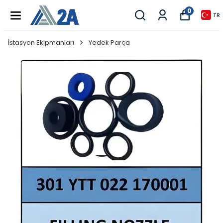
0
TR
İstasyon Ekipmanları
Yedek Parça