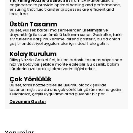
The
Filling Nozzle Gasket Set
from 2A Mühendislik is
engineered to provide optimal sealing and performance,
ensuring that fluid transfer processes are efficient and
leak-free.
Üstün Tasarım
Bu set, yüksek kaliteli malzemelerden üretilmiştir ve
dayanıklılığı ile uzun ömürlü kullanım sunar. Gasketler, farklı
sıvı türlerine karşı mükemmel direnç gösterir, bu da onları
çeşitli endüstriyel uygulamalar için ideal hale getirir.
Kolay Kurulum
Filling Nozzle Gasket Set, kullanıcı dostu tasarımı sayesinde
hızlı ve kolay bir şekilde monte edilebilir. Bu özellik, bakım
sürelerini azaltarak işletme verimliliğini artırır.
Çok Yönlülük
Bu set, farklı nozzle tipleri ile uyumlu olacak şekilde
tasarlanmıştır, bu da onu çok yönlü bir çözüm haline getirir.
Kullanıcılar, çeşitli uygulamalarda güvenilir bir per
Devamını Göster
Yorumlar