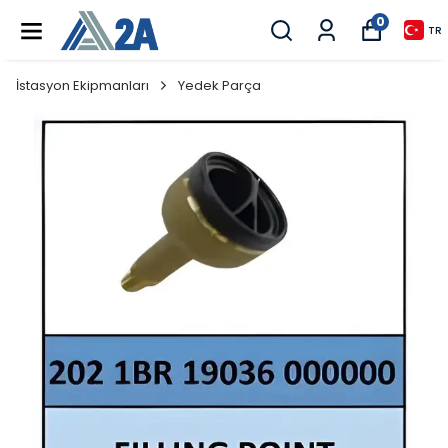
0
TR
İstasyon Ekipmanları
Yedek Parça