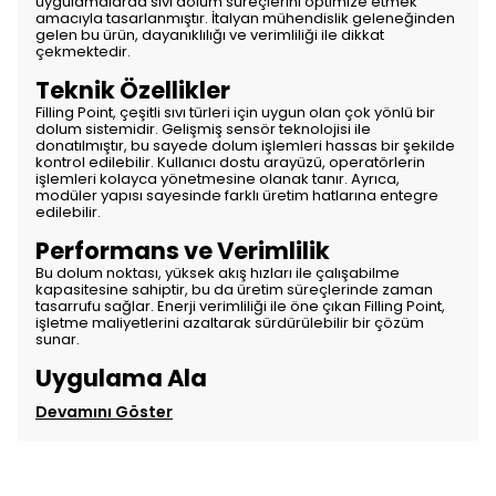
uygulamalarda sıvı dolum süreçlerini optimize etmek
amacıyla tasarlanmıştır. İtalyan mühendislik geleneğinden
gelen bu ürün, dayanıklılığı ve verimliliği ile dikkat
çekmektedir.
Teknik Özellikler
Filling Point, çeşitli sıvı türleri için uygun olan çok yönlü bir
dolum sistemidir. Gelişmiş sensör teknolojisi ile
donatılmıştır, bu sayede dolum işlemleri hassas bir şekilde
kontrol edilebilir. Kullanıcı dostu arayüzü, operatörlerin
işlemleri kolayca yönetmesine olanak tanır. Ayrıca,
modüler yapısı sayesinde farklı üretim hatlarına entegre
edilebilir.
Performans ve Verimlilik
Bu dolum noktası, yüksek akış hızları ile çalışabilme
kapasitesine sahiptir, bu da üretim süreçlerinde zaman
tasarrufu sağlar. Enerji verimliliği ile öne çıkan Filling Point,
işletme maliyetlerini azaltarak sürdürülebilir bir çözüm
sunar.
Uygulama Ala
Devamını Göster