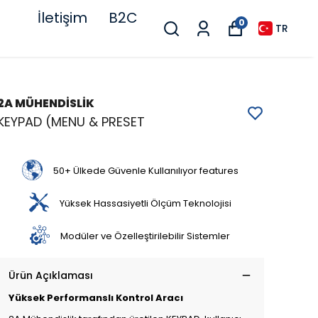
İletişim
B2C
0
TR
2A MÜHENDİSLİK
KEYPAD (MENU & PRESET
50+ Ülkede Güvenle Kullanılıyor features
Yüksek Hassasiyetli Ölçüm Teknolojisi
Modüler ve Özelleştirilebilir Sistemler
Ürün Açıklaması
Yüksek Performanslı Kontrol Aracı