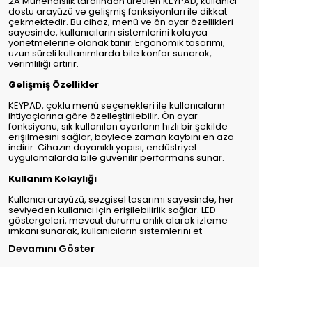
2A Mühendislik tarafından üretilen KEYPAD, kullanıcı
dostu arayüzü ve gelişmiş fonksiyonları ile dikkat
çekmektedir. Bu cihaz, menü ve ön ayar özellikleri
sayesinde, kullanıcıların sistemlerini kolayca
yönetmelerine olanak tanır. Ergonomik tasarımı,
uzun süreli kullanımlarda bile konfor sunarak,
verimliliği artırır.
Gelişmiş Özellikler
KEYPAD, çoklu menü seçenekleri ile kullanıcıların
ihtiyaçlarına göre özelleştirilebilir. Ön ayar
fonksiyonu, sık kullanılan ayarların hızlı bir şekilde
erişilmesini sağlar, böylece zaman kaybını en aza
indirir. Cihazın dayanıklı yapısı, endüstriyel
uygulamalarda bile güvenilir performans sunar.
Kullanım Kolaylığı
Kullanıcı arayüzü, sezgisel tasarımı sayesinde, her
seviyeden kullanıcı için erişilebilirlik sağlar. LED
göstergeleri, mevcut durumu anlık olarak izleme
imkanı sunarak, kullanıcıların sistemlerini et
Devamını Göster