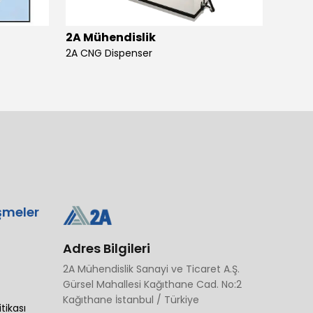
2A Mühendislik
2A Mü
2A CNG Dispenser
şmeler
Adres Bilgileri
2A Mühendislik Sanayi ve Ticaret A.Ş.
Gürsel Mahallesi Kağıthane Cad. No:2
Kağıthane İstanbul / Türkiye
itikası