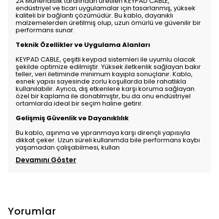
2A Mühendislik tarafından üretilen KEYPAD CABLE,
endüstriyel ve ticari uygulamalar için tasarlanmış, yüksek
kaliteli bir bağlantı çözümüdür. Bu kablo, dayanıklı
malzemelerden üretilmiş olup, uzun ömürlü ve güvenilir bir
performans sunar.
Teknik Özellikler ve Uygulama Alanları
KEYPAD CABLE, çeşitli keypad sistemleri ile uyumlu olacak
şekilde optimize edilmiştir. Yüksek iletkenlik sağlayan bakır
teller, veri iletiminde minimum kayıpla sonuçlanır. Kablo,
esnek yapısı sayesinde zorlu koşullarda bile rahatlıkla
kullanılabilir. Ayrıca, dış etkenlere karşı koruma sağlayan
özel bir kaplama ile donatılmıştır, bu da onu endüstriyel
ortamlarda ideal bir seçim haline getirir.
Gelişmiş Güvenlik ve Dayanıklılık
Bu kablo, aşınma ve yıpranmaya karşı dirençli yapısıyla
dikkat çeker. Uzun süreli kullanımda bile performans kaybı
yaşamadan çalışabilmesi, kullan
Devamını Göster
Yorumlar