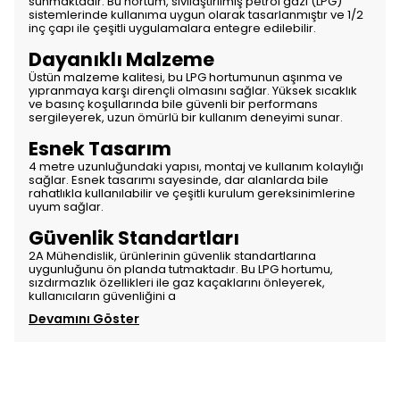
sunmaktadır. Bu hortum, sıvılaştırılmış petrol gazı (LPG)
sistemlerinde kullanıma uygun olarak tasarlanmıştır ve 1/2
inç çapı ile çeşitli uygulamalara entegre edilebilir.
Dayanıklı Malzeme
Üstün malzeme kalitesi, bu LPG hortumunun aşınma ve
yıpranmaya karşı dirençli olmasını sağlar. Yüksek sıcaklık
ve basınç koşullarında bile güvenli bir performans
sergileyerek, uzun ömürlü bir kullanım deneyimi sunar.
Esnek Tasarım
4 metre uzunluğundaki yapısı, montaj ve kullanım kolaylığı
sağlar. Esnek tasarımı sayesinde, dar alanlarda bile
rahatlıkla kullanılabilir ve çeşitli kurulum gereksinimlerine
uyum sağlar.
Güvenlik Standartları
2A Mühendislik, ürünlerinin güvenlik standartlarına
uygunluğunu ön planda tutmaktadır. Bu LPG hortumu,
sızdırmazlık özellikleri ile gaz kaçaklarını önleyerek,
kullanıcıların güvenliğini a
Devamını Göster