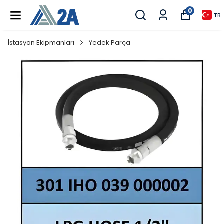
0
TR
İstasyon Ekipmanları
Yedek Parça