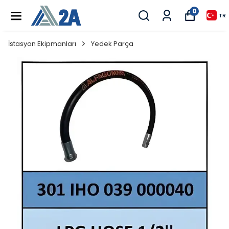
0
TR
İstasyon Ekipmanları
Yedek Parça