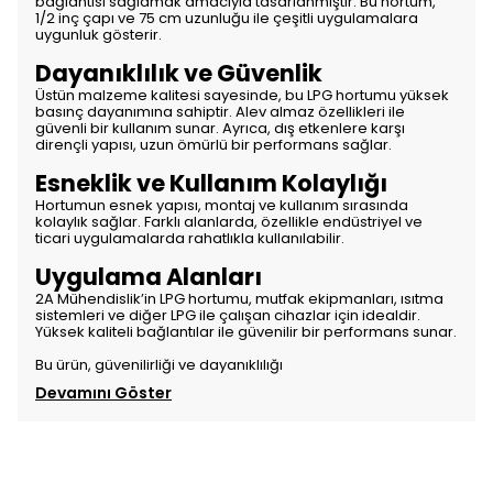
bağlantısı sağlamak amacıyla tasarlanmıştır. Bu hortum,
1/2 inç çapı ve 75 cm uzunluğu ile çeşitli uygulamalara
uygunluk gösterir.
Dayanıklılık ve Güvenlik
Üstün malzeme kalitesi sayesinde, bu LPG hortumu yüksek
basınç dayanımına sahiptir. Alev almaz özellikleri ile
güvenli bir kullanım sunar. Ayrıca, dış etkenlere karşı
dirençli yapısı, uzun ömürlü bir performans sağlar.
Esneklik ve Kullanım Kolaylığı
Hortumun esnek yapısı, montaj ve kullanım sırasında
kolaylık sağlar. Farklı alanlarda, özellikle endüstriyel ve
ticari uygulamalarda rahatlıkla kullanılabilir.
Uygulama Alanları
2A Mühendislik’in LPG hortumu, mutfak ekipmanları, ısıtma
sistemleri ve diğer LPG ile çalışan cihazlar için idealdir.
Yüksek kaliteli bağlantılar ile güvenilir bir performans sunar.
Bu ürün, güvenilirliği ve dayanıklılığı
Devamını Göster