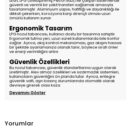
ürün, LPG (Sıvılaştırılmış Petrol Gazı) ile çalışan sistemlerde
güvenli ve verimli bir yakıt transferi sağlamak amacıyla
tasarlanmıştır. Alüminyum yapısı, hafifliği ve dayanıklılığı ile
dikkat çekerken, korozyona karşı dirençli olması uzun
ömürlü kullanım sunar.
Ergonomik Tasarım
LPG nozul tabancası, kullanıcı dostu bir tasarıma sahiptir.
Ergonomik tutma yeri, uzun süreli kullanımlarda bile konfor
sağlar. Ayrıca, akış kontrol mekanizması, gaz akışını hassas
bir şekilde ayarlamanıza olanak tanır, böylece israfı önler
ve enerji verimliliğini artırır.
Güvenlik Özellikleri
Bu nozul tabancası, güvenlik standartlarına uygun olarak
üretilmiştir. Alev almaz özellikleri ve sızdırmazlık sistemleri,
kullanıcıların güvenliğini ön planda tutar. Ayrıca, entegre
güvenlik valfi, aşırı basınç durumlarında otomatik olarak
devreye girerek olası kaza
Devamını Göster
Yorumlar