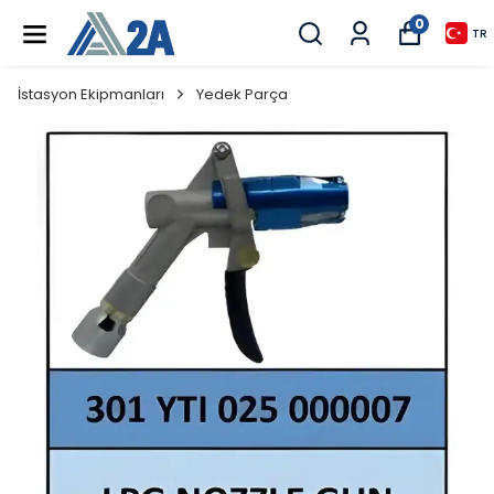
0
TR
İstasyon Ekipmanları
Yedek Parça