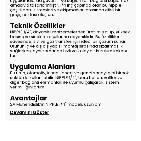
uygulamalarda güvenilir ve sağlam bir bağlantı sağlamak
amacıyla tasarlanmıştır. 1/4 inç çapında olan bu nipple,
çeşitli boru sistemleri ve ekipmanları arasında etkili bir
geçiş noktası oluşturur.
Teknik Özellikler
NIPPLE 1/4", dayanıklı malzemelerden üretilmiş olup, yüksek
basınç ve sıcaklık koşullarına dayanıklıdır. Bu özellikleri
sayesinde, sıvı ve gaz transferi için ideal bir çözüm sunar.
Ürünün iç ve dış diş yapısı, montaj sırasında sızdırmazlık
sağlarken, aynı zamanda hızlı ve kolay bir kurulum imkanı
tanır.
Uygulama Alanları
Bu ürün, otomotiv, inşaat, enerji ve genel sanayi gibi birçok
sektörde kullanılabilir. NIPPLE 1/4", boru hatları, valfler ve
diğer bağlantı elemanları ile uyumlu çalışarak, sistem
verimliliğini artırır.
Avantajlar
2A Mühendislik’in NIPPLE 1/4" modeli, uzun öm
Devamını Göster