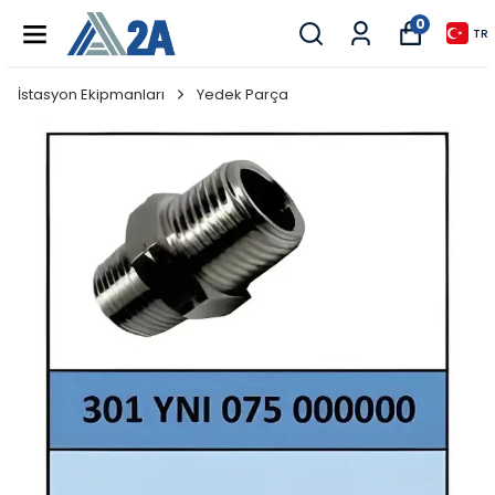
0
TR
İstasyon Ekipmanları
Yedek Parça