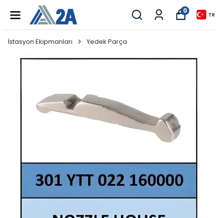
0
TR
İstasyon Ekipmanları
Yedek Parça