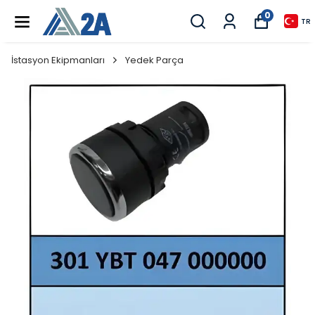
0
TR
İstasyon Ekipmanları
Yedek Parça