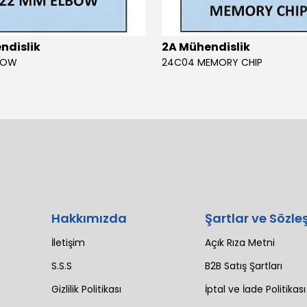
ndislik
2A Mühendislik
BOW
24C04 MEMORY CHIP
Hakkımızda
Şartlar ve Sözle
İletişim
Açık Rıza Metni
S.S.S
B2B Satış Şartları
Gizlilik Politikası
İptal ve İade Politikası