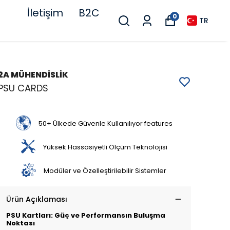
İletişim
B2C
0
TR
2A MÜHENDİSLİK
PSU CARDS
50+ Ülkede Güvenle Kullanılıyor features
Yüksek Hassasiyetli Ölçüm Teknolojisi
Modüler ve Özelleştirilebilir Sistemler
Ürün Açıklaması
PSU Kartları: Güç ve Performansın Buluşma
Noktası