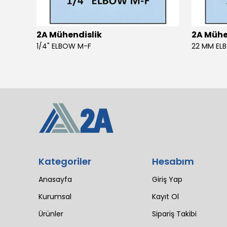
2A Mühendislik
2A Mühe
4 SIL 1500 MAESTRO 200/30 E3 MV (102 LI4 21T 1X2640)
1/4" ELBOW M-F
22 MM EL
Kategoriler
Hesabım
Anasayfa
Giriş Yap
Kurumsal
Kayıt Ol
Ürünler
Sipariş Takibi