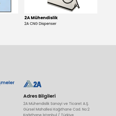
2A Mühendislik
2A Mü
2A CNG Dispenser
şmeler
Adres Bilgileri
2A Mühendislik Sanayi ve Ticaret A.Ş.
Gürsel Mahallesi Kağıthane Cad. No:2
Kağıthane İstanbul / Türkiye