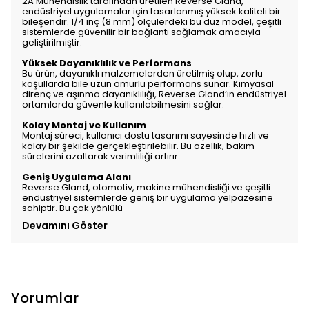
2A Mühendislik tarafından üretilen Reverse Gland,
endüstriyel uygulamalar için tasarlanmış yüksek kaliteli bir
bileşendir. 1/4 inç (8 mm) ölçülerdeki bu düz model, çeşitli
sistemlerde güvenilir bir bağlantı sağlamak amacıyla
geliştirilmiştir.
Yüksek Dayanıklılık ve Performans
Bu ürün, dayanıklı malzemelerden üretilmiş olup, zorlu
koşullarda bile uzun ömürlü performans sunar. Kimyasal
direnç ve aşınma dayanıklılığı, Reverse Gland’ın endüstriyel
ortamlarda güvenle kullanılabilmesini sağlar.
Kolay Montaj ve Kullanım
Montaj süreci, kullanıcı dostu tasarımı sayesinde hızlı ve
kolay bir şekilde gerçekleştirilebilir. Bu özellik, bakım
sürelerini azaltarak verimliliği artırır.
Geniş Uygulama Alanı
Reverse Gland, otomotiv, makine mühendisliği ve çeşitli
endüstriyel sistemlerde geniş bir uygulama yelpazesine
sahiptir. Bu çok yönlülü
Devamını Göster
Yorumlar